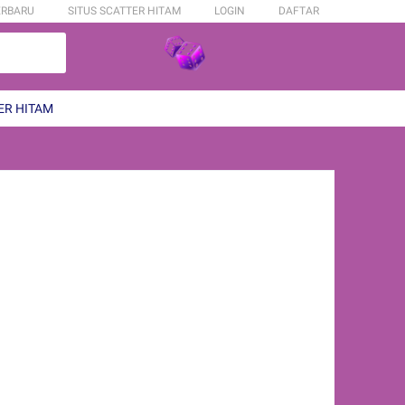
ERBARU
SITUS SCATTER HITAM
LOGIN
DAFTAR
ER HITAM