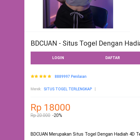
BDCUAN - Situs Togel Dengan Hadi
LOGIN
DAFTAR
8889997 Penilaian
Merek
:
SITUS TOGEL TERLENGKAP
Rp 18000
Rp 20.000
-20%
BDCUAN Merupakan Situs Togel Dengan Hadiah 4D Te