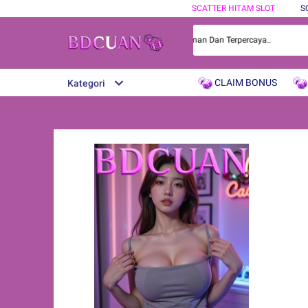
SCATTER HITAM SLOT
S
iah 4D Terbesar X1000 Dan 2D X100 Situs Teraman Dan Terpercaya..
CLAIM BONUS
Kategori