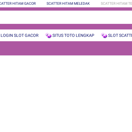
CATTER HITAM GACOR
SCATTER HITAM MELEDAK
SCATTER HITAM T
LOGIN SLOT GACOR
SITUS TOTO LENGKAP
SLOT SCATT