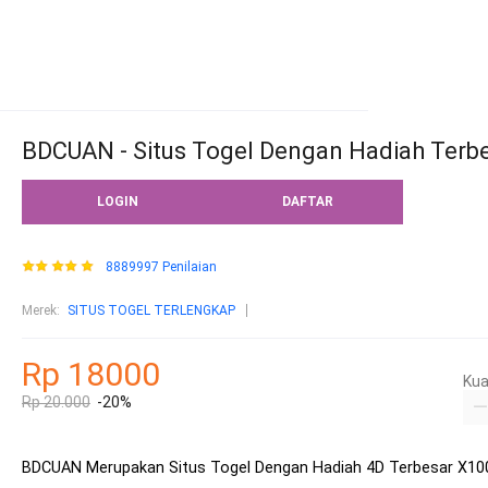
BDCUAN - Situs Togel Dengan Hadiah Terbe
LOGIN
DAFTAR
8889997 Penilaian
Merek
:
SITUS TOGEL TERLENGKAP
Rp 18000
Kua
Rp 20.000
-20%
BDCUAN Merupakan Situs Togel Dengan Hadiah 4D Terbesar X100