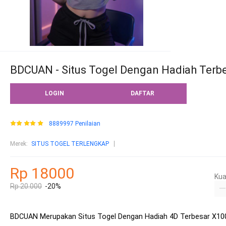
BDCUAN - Situs Togel Dengan Hadiah Terbe
LOGIN
DAFTAR
8889997 Penilaian
Merek
:
SITUS TOGEL TERLENGKAP
Rp 18000
Kua
Rp 20.000
-20%
BDCUAN Merupakan Situs Togel Dengan Hadiah 4D Terbesar X100