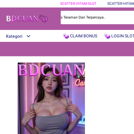
SCATTER HITAM SLOT
SCATTER HITA
 Terbesar X1000 Dan 2D X100 Situs Teraman Dan Terpercaya..
CLAIM BONUS
LOGIN SLO
Kategori