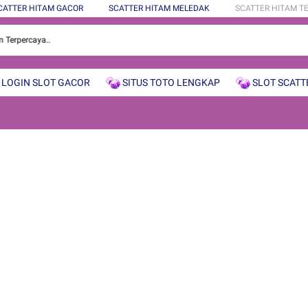
CATTER HITAM GACOR
SCATTER HITAM MELEDAK
SCATTER HITAM T
rpercaya..
LOGIN SLOT GACOR
SITUS TOTO LENGKAP
SLOT SCATT